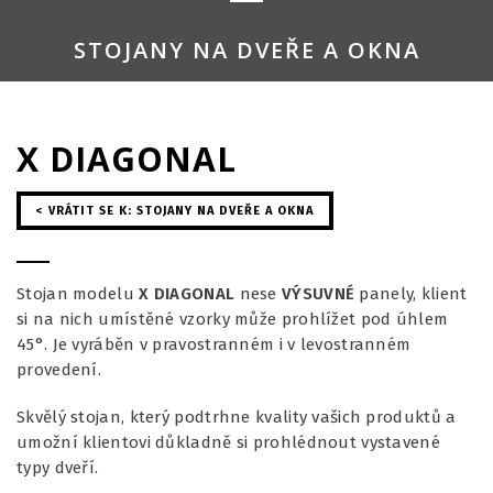
STOJANY NA DVEŘE A OKNA
X DIAGONAL
< VRÁTIT SE K: STOJANY NA DVEŘE A OKNA
Stojan modelu
X DIAGONAL
nese
VÝSUVNÉ
panely, klient
si na nich umístěné vzorky může prohlížet pod úhlem
45°. Je vyráběn v pravostranném i v levostranném
provedení.
Skvělý stojan, který podtrhne kvality vašich produktů a
umožní klientovi důkladně si prohlédnout vystavené
typy dveří.