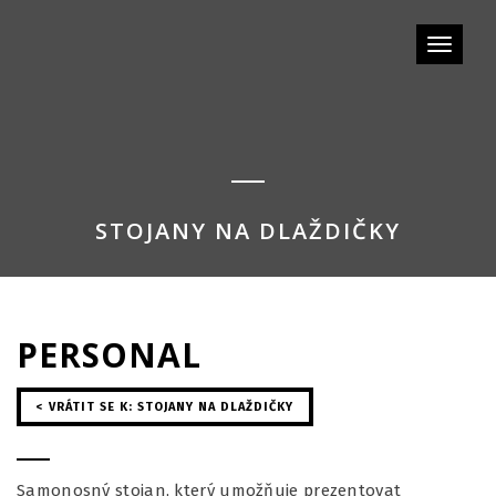
Toggle
navigat
STOJANY NA DLAŽDIČKY
PERSONAL
< VRÁTIT SE K: STOJANY NA DLAŽDIČKY
Samonosný stojan, který umožňuje prezentovat